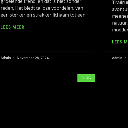
groeiende trend, en dat is niet zonder
Trailru
reden. Het biedt talloze voordelen, van
avontuu
een sterker en strakker lichaam tot een
meeneem
natuur.
LEES MEER
modder
LEES M
Admin
November 28, 2024
Admin
BLOG